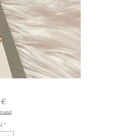
Preis
 €
ersand
l
*