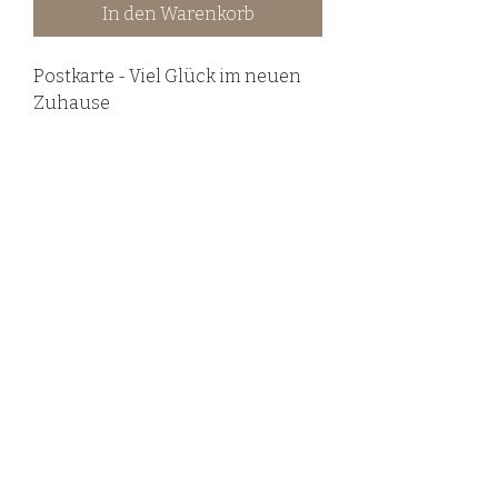
In den Warenkorb
Postkarte - Viel Glück im neuen
Zuhause
©2020 LovelyHandmadebyRieß.