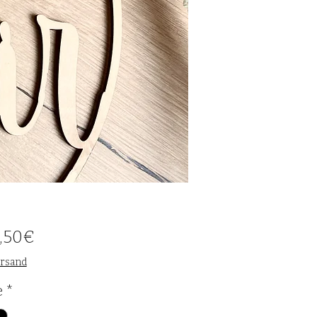
Sale-
,50€
Preis
ersand
e
*