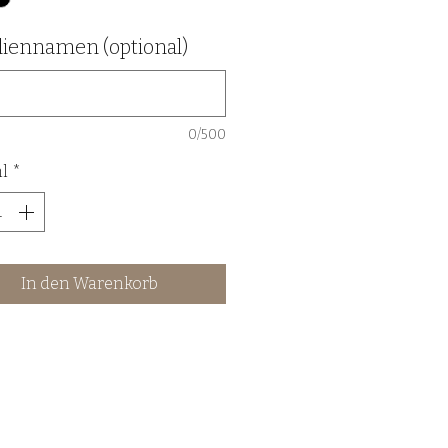
liennamen (optional)
0/500
l
*
In den Warenkorb