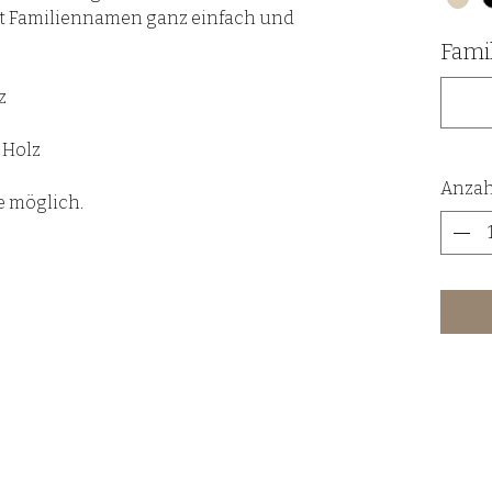
it Familiennamen ganz einfach und
Fami
z
 Holz
Anzah
e möglich.