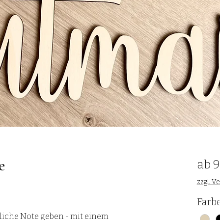
e
ab
9
zzgl. V
Farb
iche Note geben - mit einem