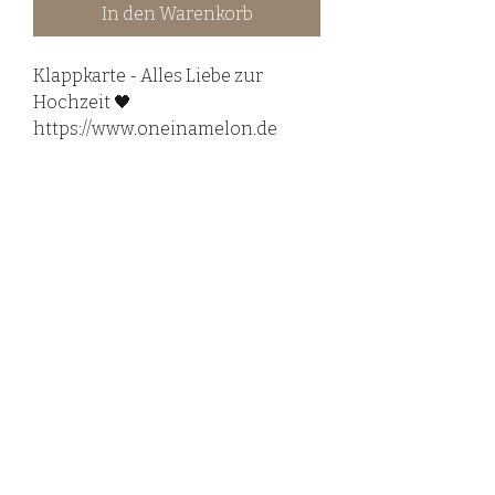
In den Warenkorb
Klappkarte - Alles Liebe zur
Hochzeit 🖤
https://www.oneinamelon.de
©2020 LovelyHandmadebyRieß.