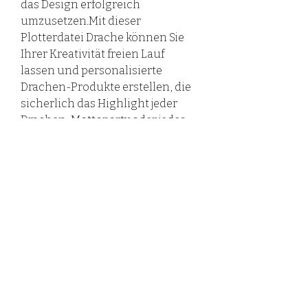
das Design erfolgreich
umzusetzen.Mit dieser
Plotterdatei Drache können Sie
Ihrer Kreativität freien Lauf
lassen und personalisierte
Drachen-Produkte erstellen, die
sicherlich das Highlight jeder
Drachen-Mottoparty oder jedes
Geburtstagsgeschenks sein
werden. Also lassen Sie Ihrer
Fantasie freien Lauf und machen
Sie sich bereit, magische
Drachen-Momente zu
erschaffen!
Nicht zum gewerblichen Zweck!
©2020 LovelyHandmadebyRieß.