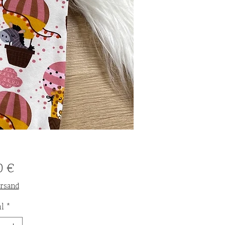
Preis
0 €
ersand
l
*