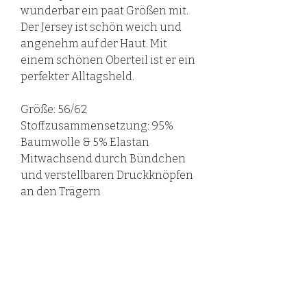
wunderbar ein paat Größen mit.
Der Jersey ist schön weich und
angenehm auf der Haut. Mit
einem schönen Oberteil ist er ein
perfekter Alltagsheld.
Größe: 56/62
Stoffzusammensetzung: 95%
Baumwolle & 5% Elastan
Mitwachsend durch Bündchen
und verstellbaren Druckknöpfen
an den Trägern
Pflege
All unsere Textilien können bei 30
Grad gewaschen werden.