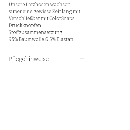
Unsere Latzhosen wachsen
super eine gewisse Zeit lang mit.
Verschließbar mit ColorSnaps
Druckknöpfen
Stoffzusammensetzung:
95% Baumwolle & 5% Elastan
Pflegehinweise
All unsere Textilien können bei 30
Grad gewaschen werden.
Empfehlenswert ist eine
©2020 LovelyHandmadebyRieß.
schonende Trocknung
(Wäscheständer) und leichtes
Bügeln.
Wichtig: Über
Personalisierungen (Folie) sollte
nicht gebügelt werden, da die