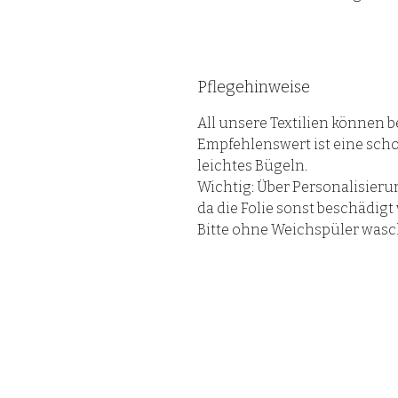
Pflegehinweise
All unsere Textilien können 
Empfehlenswert ist eine sc
leichtes Bügeln.
Wichtig: Über Personalisierun
da die Folie sonst beschädigt 
Bitte ohne Weichspüler wasc