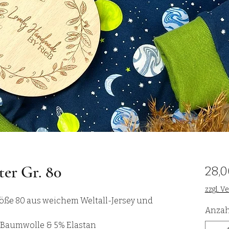
ter Gr. 80
28,0
zzgl. V
Größe 80 aus weichem Weltall-Jersey und
Anzah
Baumwolle & 5% Elastan