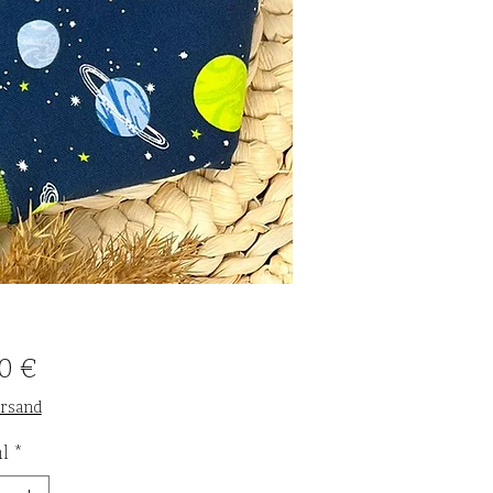
Preis
0 €
ersand
l
*