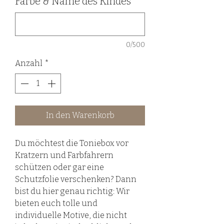
Farbe & Name des Kindes
*
0/500
Anzahl
*
In den Warenkorb
Du möchtest die Toniebox vor
Kratzern und Farbfahrern
schützen oder gar eine
Schutzfolie verschenken? Dann
bist du hier genau richtig: Wir
bieten euch tolle und
individuelle Motive, die nicht