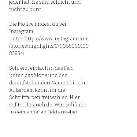
jeder hat. Sie sind schlicht und
nicht zu bunt.
Die Motive findest du bei
Instagram
unter: https://www.instagram.com
/stories/highlights/179068069100
83834/
Schreibt einfach in das Feld
unten das Motiv und den
daraufstehenden Namen hinein.
Außerdem könnt ihr die
Schriftfarben frei wählen. Hier
solltet ihr auch die Wunschfarbe
in dem anderen Feld angeben.
Beispielsweise kann die Farbe
lauten: Blau, Rot, Gelb.. Bunt.. oder
auch ganz einfach so wie Motiv